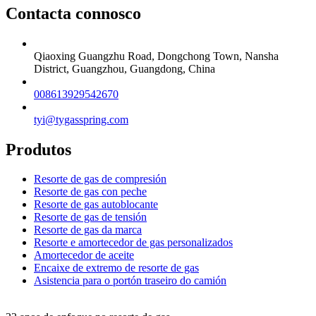
Contacta connosco
Qiaoxing Guangzhu Road, Dongchong Town, Nansha
District, Guangzhou, Guangdong, China
008613929542670
tyi@tygasspring.com
Produtos
Resorte de gas de compresión
Resorte de gas con peche
Resorte de gas autoblocante
Resorte de gas de tensión
Resorte de gas da marca
Resorte e amortecedor de gas personalizados
Amortecedor de aceite
Encaixe de extremo de resorte de gas
Asistencia para o portón traseiro do camión