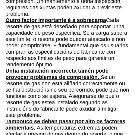
compresión. Un mantemento e unha inspección
regulares das xuntas poden axudar a previr este
problema.
Outro factor importante é a sobrecarga
Cada
resorte de gas está deseñado para soportar unha
capacidade de peso específica. Se a carga supera
este límite, o resorte pode quedar atascado e non
poder comprimirse. É fundamental que os usuarios
cumpran as especificacións do fabricante con
respecto aos límites de peso para garantir un
rendemento óptimo.
Unha instalación incorrecta tamén pode
provocar problemas de compresión.
Se un
resorte de gas non está aliñado correctamente ou
se hai obstrucións no seu percorrido, pode que non
funcione como se espera. Asegurarse de que o
resorte de gas estea instalado segundo as
instrucións do fabricante pode axudar a mitigar
este problema.
Tampouco se deben pasar por alto os factores
ambientais.
As temperaturas extremas poden
afectar á presión do gas dentro do resorte, o que