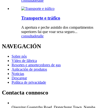
consulta
detalle
Transporte e tráfico
A apertura e peche asistido dos compartimentos
superiores fai que voar sexa seguro...
consulta
detalle
NAVEGACIÓN
Sobre nós
Vídeo de fábrica
Resortes e amortecedores de gas
Aplicación de produtos
Noticias
Descargar
Política de privacidade
Contacta connosco
Qiaoxing Guangzhu Road, Dongchong Town, Nansha