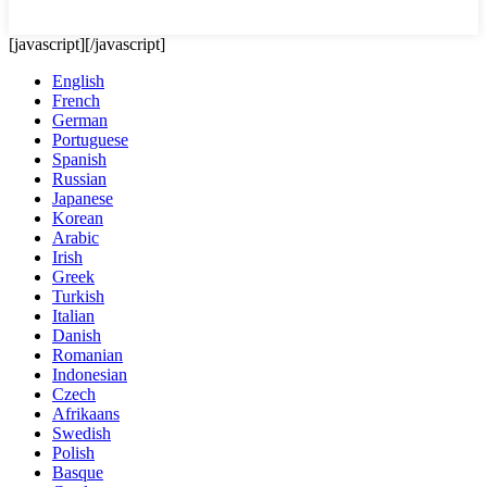
[javascript]
[/javascript]
English
French
German
Portuguese
Spanish
Russian
Japanese
Korean
Arabic
Irish
Greek
Turkish
Italian
Danish
Romanian
Indonesian
Czech
Afrikaans
Swedish
Polish
Basque