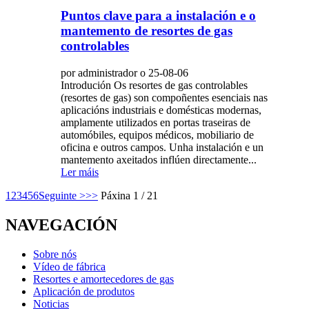
Puntos clave para a instalación e o
mantemento de resortes de gas
controlables
por administrador o 25-08-06
Introdución Os resortes de gas controlables
(resortes de gas) son compoñentes esenciais nas
aplicacións industriais e domésticas modernas,
amplamente utilizados en portas traseiras de
automóbiles, equipos médicos, mobiliario de
oficina e outros campos. Unha instalación e un
mantemento axeitados inflúen directamente...
Ler máis
1
2
3
4
5
6
Seguinte >
>>
Páxina 1 / 21
NAVEGACIÓN
Sobre nós
Vídeo de fábrica
Resortes e amortecedores de gas
Aplicación de produtos
Noticias