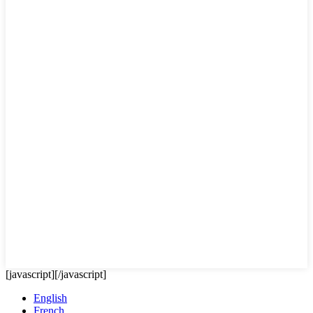
[javascript]
[/javascript]
English
French