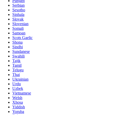
Punjabi
Serbian
Sesotho
Sinhala
Slovak
Slovenian
Somali
Samoan
Scots Gaelic
Shona
Sindhi
Sundanese
Swahili
Tajik
Tamil
Telugu
Thai
Ukrainian
Urdu
Uzbek
Vietnamese
Welsh
Xhosa
Yiddish
Yoruba