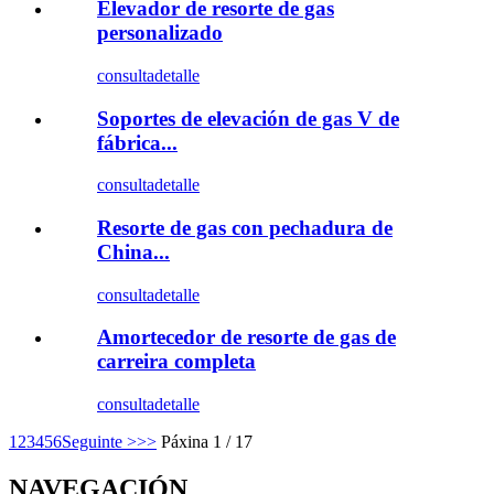
Elevador de resorte de gas
personalizado
consulta
detalle
Soportes de elevación de gas V de
fábrica...
consulta
detalle
Resorte de gas con pechadura de
China...
consulta
detalle
Amortecedor de resorte de gas de
carreira completa
consulta
detalle
1
2
3
4
5
6
Seguinte >
>>
Páxina 1 / 17
NAVEGACIÓN