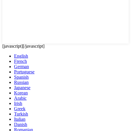
[javascript]
[/javascript]
English
French
German
Portuguese
Spanish
Russian
Japanese
Korean
Arabic
Irish
Greek
Turkish
Italian
Danish
Romanian